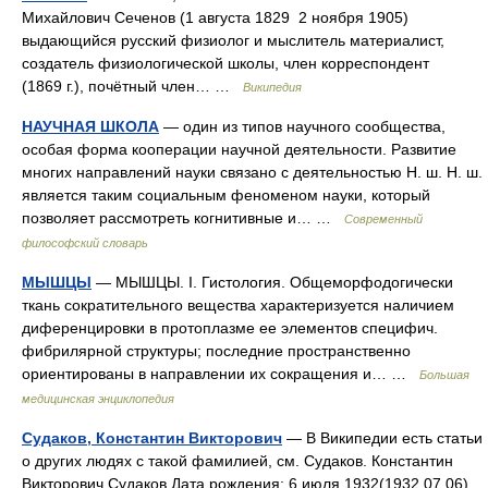
Михайлович Сеченов (1 августа 1829 2 ноября 1905)
выдающийся русский физиолог и мыслитель материалист,
создатель физиологической школы, член корреспондент
(1869 г.), почётный член… …
Википедия
НАУЧНАЯ ШКОЛА
— один из типов научного сообщества,
особая форма кооперации научной деятельности. Развитие
многих направлений науки связано с деятельностью Н. ш. Н. ш.
является таким социальным феноменом науки, который
позволяет рассмотреть когнитивные и… …
Современный
философский словарь
МЫШЦЫ
— МЫШЦЫ. I. Гистология. Общеморфодогически
ткань сократительного вещества характеризуется наличием
диференцировки в протоплазме ее элементов специфич.
фибрилярной структуры; последние пространственно
ориентированы в направлении их сокращения и… …
Большая
медицинская энциклопедия
Судаков, Константин Викторович
— В Википедии есть статьи
о других людях с такой фамилией, см. Судаков. Константин
Викторович Судаков Дата рождения: 6 июля 1932(1932 07 06)